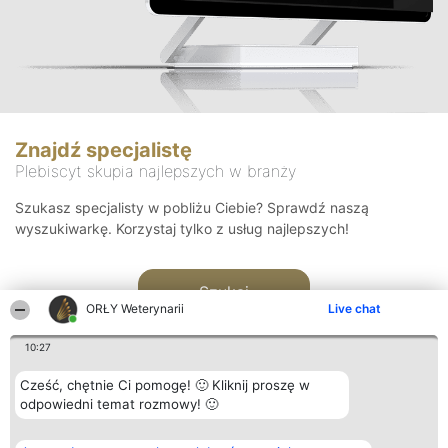
Znajdź specjalistę
Plebiscyt skupia najlepszych w branży
Szukasz specjalisty w pobliżu Ciebie? Sprawdź naszą
wyszukiwarkę. Korzystaj tylko z usług najlepszych!
Szukaj
ORŁY Weterynarii
Live chat
10:27
Cześć, chętnie Ci pomogę! 🙂 Kliknij proszę w
odpowiedni temat rozmowy! 🙂
Organizator plebiscytu
Plebiscyt
Kontakt