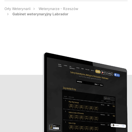
Orły Weterynarii
Weterynarze - Rzeszów
Gabinet weterynaryjny Labrador