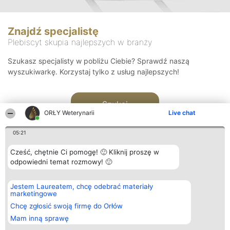
Znajdź specjalistę
Plebiscyt skupia najlepszych w branży
Szukasz specjalisty w pobliżu Ciebie? Sprawdź naszą
wyszukiwarkę. Korzystaj tylko z usług najlepszych!
Szukaj
ORŁY Weterynarii
Live chat
05:21
Cześć, chętnie Ci pomogę! 🙂 Kliknij proszę w
odpowiedni temat rozmowy! 🙂
Organizator plebiscytu
Plebiscyt
Kontakt
Jestem Laureatem, chcę odebrać materiały
Bright Side Solutions sp. z o.
Laureaci
Kontakt
marketingowe
o. sp. k.
Lista
ul. Ruska 22
wszystkich
Chcę zgłosić swoją firmę do Orłów
Wrocław 50-079
Laureatów
Mam inną sprawę
KRS 0000749100 | Regon
Zasady
381313360 | NIP 8943132676
Regulamin