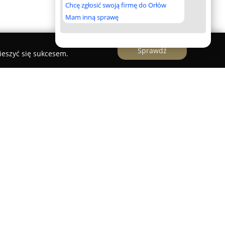
Chcę zgłosić swoją firmę do Orłów
Mam inną sprawę
Sprawdź
ieszyć się sukcesem.
ie przy ulicy Feliksa Konecznego 6/12u,
weterynaryjna świadcząca pełną opiekę dla
ówka powstała z inicjatywy doświadczonych
zykładają dużą wagę do bezpieczeństwa oraz
jnej swoich pacjentów. Zespół tej przychodni
poziomie, dbając równocześnie o empatię i
cesu – od zapobiegania chorobom po powrót