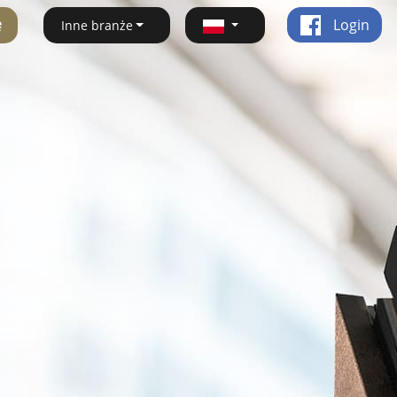
ę
Login
Inne branże