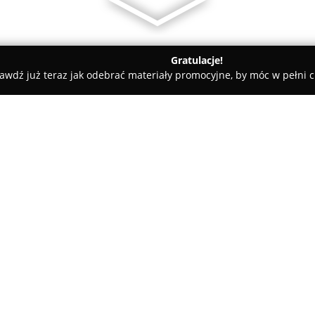
Gratulacje!
awdź już teraz jak odebrać materiały promocyjne, by móc w pełni c
ivet
O firmie:
Multivet
, prowadzona w Krakow
funkcjonuje jako przychodnia 
zwierząt towarzyszących. Plac
lekarzy weterynarii, którzy pr
Pokaż więcej >>
kompleksowej opieki pooperacy
realizuje leczenie na wysokim 
wsparcie w trakcie całego pro