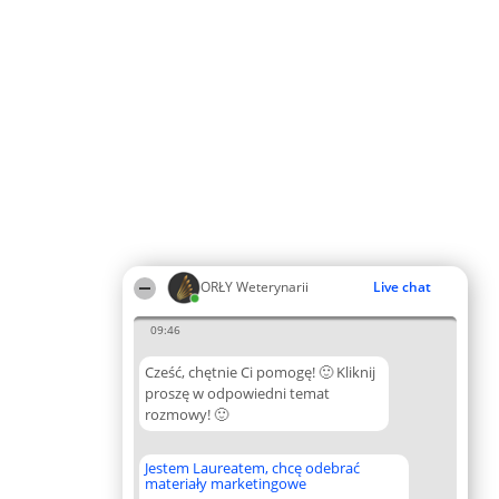
ORŁY Weterynarii
Live chat
09:46
Cześć, chętnie Ci pomogę! 🙂 Kliknij
proszę w odpowiedni temat
rozmowy! 🙂
Jestem Laureatem, chcę odebrać
materiały marketingowe