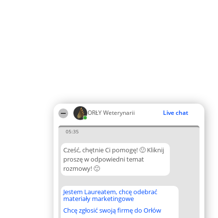
ORŁY Weterynarii
Live chat
05:35
Cześć, chętnie Ci pomogę! 🙂 Kliknij
proszę w odpowiedni temat
rozmowy! 🙂
Jestem Laureatem, chcę odebrać
materiały marketingowe
Chcę zgłosić swoją firmę do Orłów