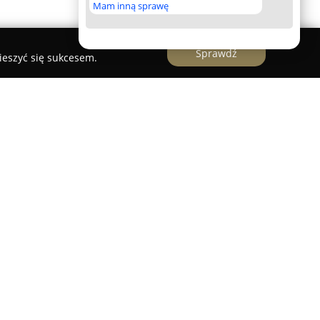
Mam inną sprawę
Sprawdź
ieszyć się sukcesem.
, zlokalizowany przy ulicy Wojska Polskiego 41 w
 usługi zdrowotne dla zwierząt towarzyszących.
ofilaktyce oraz leczeniu schorzeń psów i kotów,
ań ukierunkowanych na ochronę i poprawę zdrowia
szczepienia profilaktyczne, mające na celu
i zakaźnymi, a także skuteczną profilaktykę