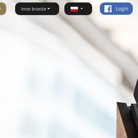
ę
Login
Inne branże