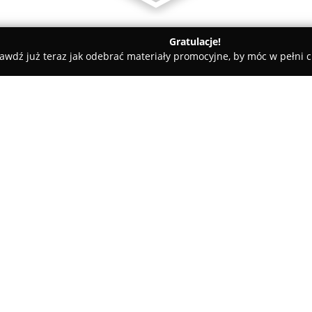
Gratulacje!
awdź już teraz jak odebrać materiały promocyjne, by móc w pełni c
net Weterynaryjny "Reksio"
O firmie:
Gabinet Weterynaryjny
Reksio
Krośnie, świadczy kompleksowe
Placówka koncentruje się na pr
oferując szeroki zakres dział
Pokaż więcej >>
zwierząt domowych.
Oferta obejmuje między innymi 
zabezpieczenie przed chorobam