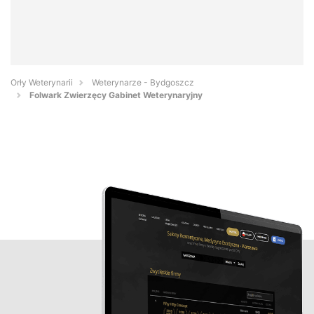
Orły Weterynarii
Weterynarze - Bydgoszcz
Folwark Zwierzęcy Gabinet Weterynaryjny