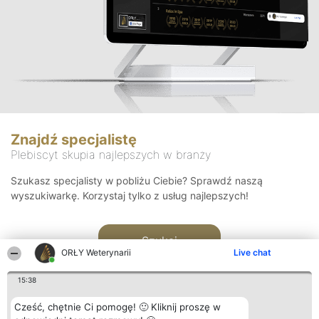
Znajdź specjalistę
Plebiscyt skupia najlepszych w branży
Szukasz specjalisty w pobliżu Ciebie? Sprawdź naszą
wyszukiwarkę. Korzystaj tylko z usług najlepszych!
Szukaj
ORŁY Weterynarii
Live chat
15:38
Cześć, chętnie Ci pomogę! 🙂 Kliknij proszę w