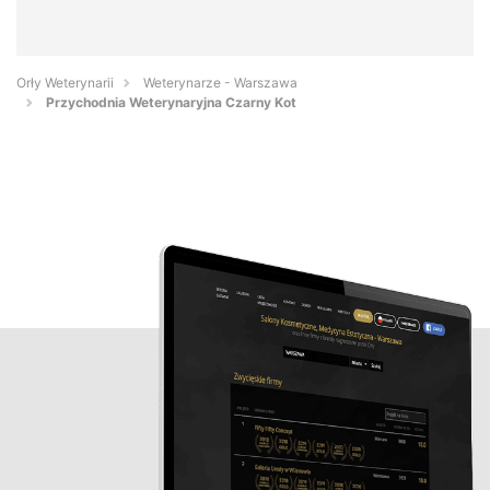
Orły Weterynarii
Weterynarze - Warszawa
Przychodnia Weterynaryjna Czarny Kot