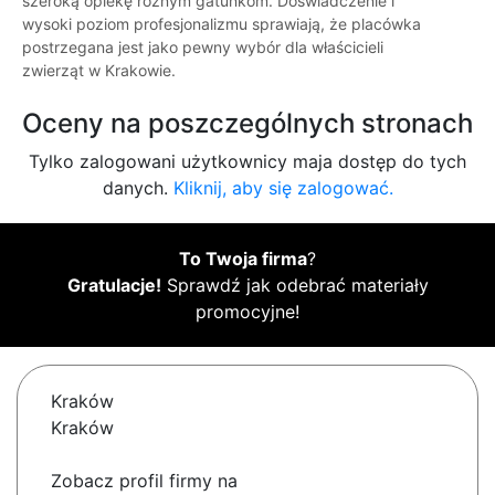
szeroką opiekę różnym gatunkom. Doświadczenie i
wysoki poziom profesjonalizmu sprawiają, że placówka
postrzegana jest jako pewny wybór dla właścicieli
zwierząt w Krakowie.
Oceny na poszczególnych stronach
Tylko zalogowani użytkownicy maja dostęp do tych
danych.
Kliknij, aby się zalogować.
To Twoja firma
?
Gratulacje!
Sprawdź jak odebrać materiały
promocyjne!
Kraków
Kraków
Zobacz profil firmy na