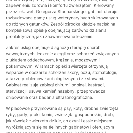
zapewnieniu zdrowia i komfortu zwierzętom. Kierowany
przez lek. wet. Grzegorza Stacharskiego, gabinet oferuje
rozbudowaną gamę usług weterynaryjnych skierowanych
do różnych gatunków. Zespół ośrodka kładzie nacisk na
kompleksową opiekę obejmującą zarówno działania
profilaktyczne, jak i zaawansowane leczenie.
Zakres usług obejmuje diagnozę i terapię chorób
wewnętrznych, leczenie alergii oraz schorzeń związanych
z układem oddechowym, krążenia, moczowym i
pokarmowym. W ramach opieki zwierzęta otrzymują
wsparcie w obszarze schorzeń skóry, oczu, stomatologii,
a także problemów kardiologicznych i ze stawami.
Gabinet realizuje zabiegi chirurgii ogólnej, kastracji,
sterylizacji, usuwa kamień nazębny, przeprowadza
chipowanie oraz badania ultrasonograficzne.
W placówce przyjmowane są psy, koty, drobne zwierzęta,
ryby, gady, ptaki, konie, zwierzęta gospodarskie, drób,
jak również zwierzęta dzikie, co czyni Lessie miejscem
wyróżniającym się na tle innych gabinetów i oferującym