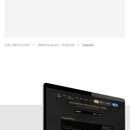
Orły Weterynarii
Weterynarze - Kraków
Lessie