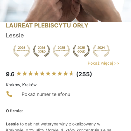
LAUREAT PLEBISCYTU ORŁY
Lessie
Pokaż więcej >>
9.6
(255)
Kraków, Kraków
Pokaż numer telefonu
O firmie:
Lessie
to gabinet weterynaryjny zlokalizowany w
Krakowie, przy ulicy Motylej 4, który koncentruje się na