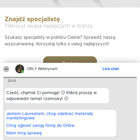
Znajdź specjalistę
Plebiscyt skupia najlepszych w branży
Szukasz specjalisty w pobliżu Ciebie? Sprawdź naszą
wyszukiwarkę. Korzystaj tylko z usług najlepszych!
Szukaj
ORŁY Weterynarii
Live chat
23:10
Cześć, chętnie Ci pomogę! 🙂 Kliknij proszę w
odpowiedni temat rozmowy! 🙂
Organizator plebiscytu
Plebiscyt
Kontakt
Jestem Laureatem, chcę odebrać materiały
Bright Side Solutions sp. z o.
Laureaci
Kontakt
marketingowe
o. sp. k.
Lista
ul. Ruska 22
wszystkich
Chcę zgłosić swoją firmę do Orłów
Wrocław 50-079
Laureatów
Mam inną sprawę
KRS 0000749100 | Regon
Zasady
381313360 | NIP 8943132676
Regulamin