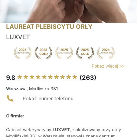
LAUREAT PLEBISCYTU ORŁY
LUXVET
Pokaż więcej >>
9.8
(263)
Warszawa, Modlińska 331
Pokaż numer telefonu
O firmie:
Gabinet weterynaryjny
LUXVET
, zlokalizowany przy ulicy
Modlińskiej 331 w Warszawie, stanowi uznane centrum