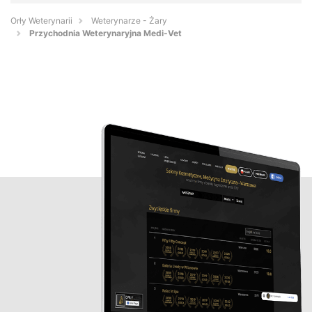
Orły Weterynarii
Weterynarze - Żary
Przychodnia Weterynaryjna Medi-Vet