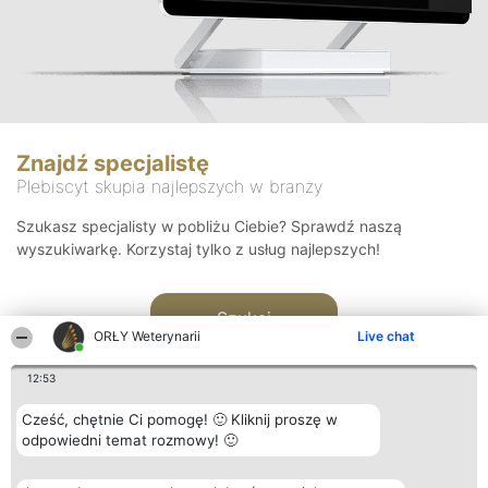
Znajdź specjalistę
Plebiscyt skupia najlepszych w branży
Szukasz specjalisty w pobliżu Ciebie? Sprawdź naszą
wyszukiwarkę. Korzystaj tylko z usług najlepszych!
Szukaj
ORŁY Weterynarii
Live chat
12:53
Cześć, chętnie Ci pomogę! 🙂 Kliknij proszę w
odpowiedni temat rozmowy! 🙂
Organizator plebiscytu
Plebiscyt
Kontakt