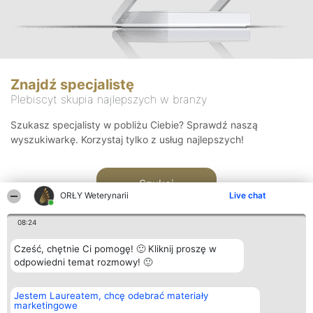
Znajdź specjalistę
Plebiscyt skupia najlepszych w branży
Szukasz specjalisty w pobliżu Ciebie? Sprawdź naszą
wyszukiwarkę. Korzystaj tylko z usług najlepszych!
Szukaj
ORŁY Weterynarii
Live chat
08:24
Cześć, chętnie Ci pomogę! 🙂 Kliknij proszę w
odpowiedni temat rozmowy! 🙂
Organizator plebiscytu
Plebiscyt
Kontakt
Jestem Laureatem, chcę odebrać materiały
Bright Side Solutions sp. z o.
Laureaci
Kontakt
marketingowe
o. sp. k.
Lista