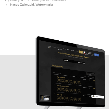
Orły Weterynarii
Weterynarze - Warszawa
Nasze Zwierzaki. Weterynaria