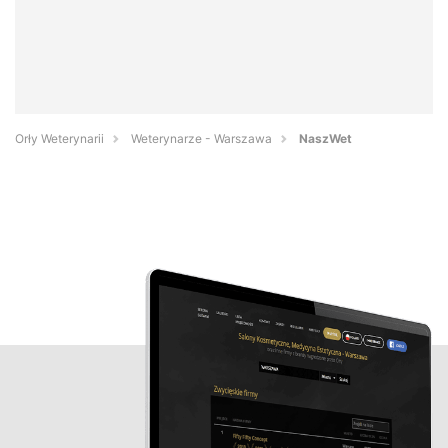
Orły Weterynarii
Weterynarze - Warszawa
NaszWet