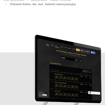
Orłowski Adam, lek. wet. Gabinet weterynaryjny