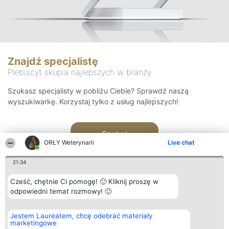
Znajdź specjalistę
Plebiscyt skupia najlepszych w branży
Szukasz specjalisty w pobliżu Ciebie? Sprawdź naszą
wyszukiwarkę. Korzystaj tylko z usług najlepszych!
Szukaj
ORŁY Weterynarii
Live chat
21:34
Cześć, chętnie Ci pomogę! 🙂 Kliknij proszę w
odpowiedni temat rozmowy! 🙂
Organizator plebiscytu
Plebiscyt
Kontakt
Jestem Laureatem, chcę odebrać materiały
Bright Side Solutions sp. z o.
Laureaci
Kontakt
marketingowe
o. sp. k.
Lista