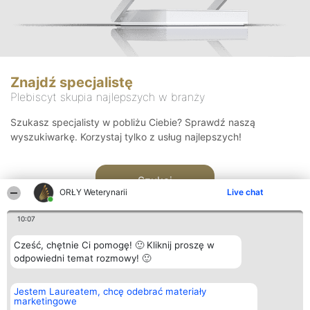
Znajdź specjalistę
Plebiscyt skupia najlepszych w branży
Szukasz specjalisty w pobliżu Ciebie? Sprawdź naszą
wyszukiwarkę. Korzystaj tylko z usług najlepszych!
Szukaj
ORŁY Weterynarii
Live chat
10:07
Cześć, chętnie Ci pomogę! 🙂 Kliknij proszę w
odpowiedni temat rozmowy! 🙂
Organizator plebiscytu
Plebiscyt
Kontakt
Jestem Laureatem, chcę odebrać materiały
Bright Side Solutions sp. z o.
Laureaci
Kontakt
marketingowe
o. sp. k.
Lista