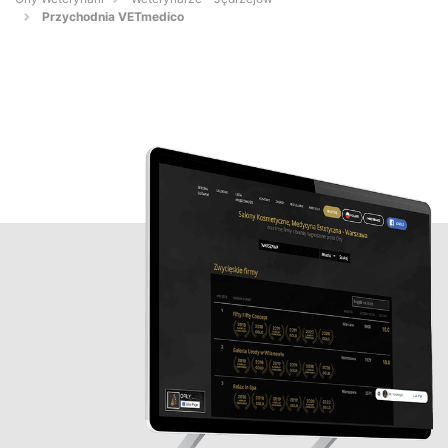
Przychodnia VETmedico