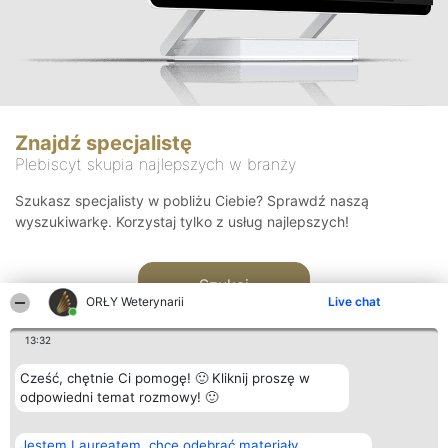
Znajdź specjalistę
Plebiscyt skupia najlepszych w branży
Szukasz specjalisty w pobliżu Ciebie? Sprawdź naszą
wyszukiwarkę. Korzystaj tylko z usług najlepszych!
Szukaj
ORŁY Weterynarii
Live chat
13:32
Cześć, chętnie Ci pomogę! 🙂 Kliknij proszę w
odpowiedni temat rozmowy! 🙂
Organizator plebiscytu
Plebiscyt
Kontakt
Jestem Laureatem, chcę odebrać materiały
Bright Side Solutions sp. z o.
Laureaci
Kontakt