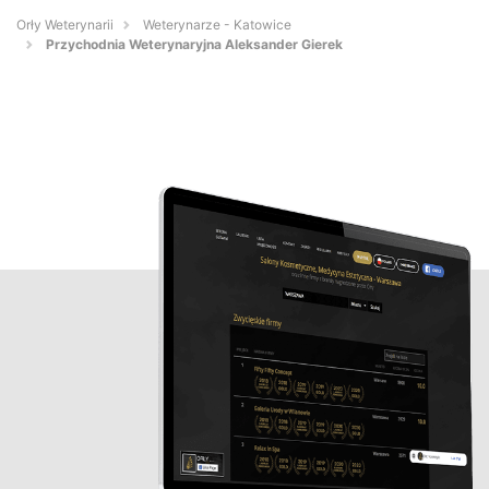
Orły Weterynarii
Weterynarze - Katowice
Przychodnia Weterynaryjna Aleksander Gierek