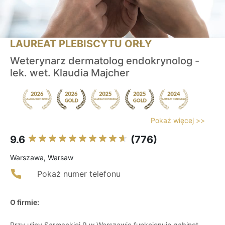
LAUREAT PLEBISCYTU ORŁY
Weterynarz dermatolog endokrynolog -
lek. wet. Klaudia Majcher
Pokaż więcej >>
9.6
(776)
Warszawa, Warsaw
Pokaż numer telefonu
O firmie:
Przy ulicy Sarmackiej 9 w Warszawie funkcjonuje gabinet