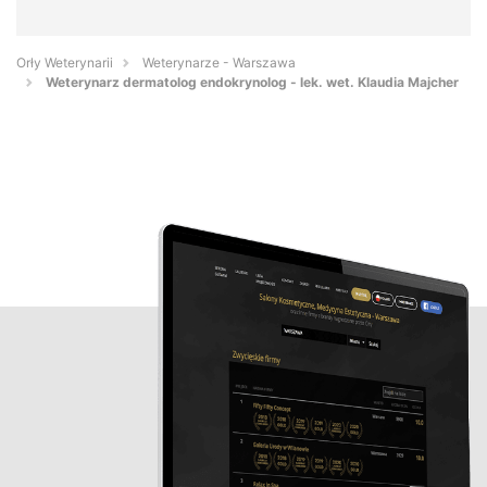
Orły Weterynarii
Weterynarze - Warszawa
Weterynarz dermatolog endokrynolog - lek. wet. Klaudia Majcher