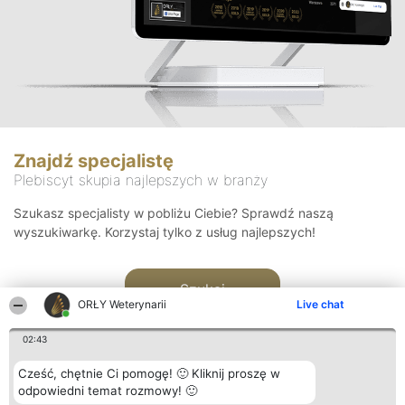
Znajdź specjalistę
Plebiscyt skupia najlepszych w branży
Szukasz specjalisty w pobliżu Ciebie? Sprawdź naszą
wyszukiwarkę. Korzystaj tylko z usług najlepszych!
Szukaj
ORŁY Weterynarii
Live chat
02:43
Cześć, chętnie Ci pomogę! 🙂 Kliknij proszę w
odpowiedni temat rozmowy! 🙂