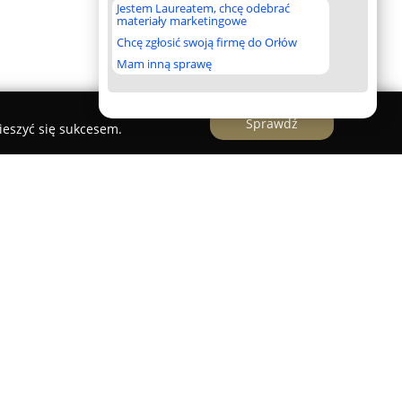
Jestem Laureatem, chcę odebrać
materiały marketingowe
Chcę zgłosić swoją firmę do Orłów
Mam inną sprawę
Sprawdź
ieszyć się sukcesem.
iawet
to uznana placówka medycyny
 Białymstoku, przy ulicy Antoniuk Fabryczny 33.
 wachlarz usług zdrowotnych skierowanych do
le lokalnych gabinetów weterynaryjnych swoją
zeniem.