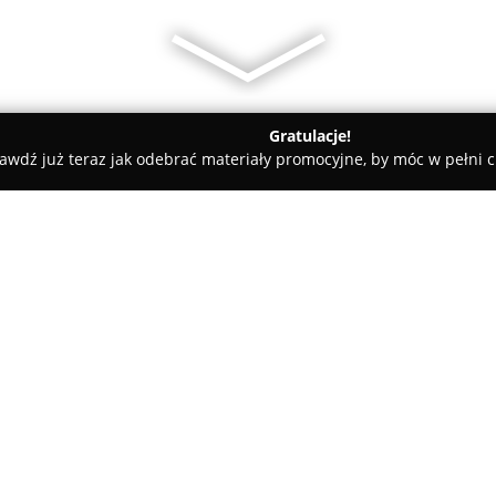
Gratulacje!
awdź już teraz jak odebrać materiały promocyjne, by móc w pełni c
ZYCHODNIA WETERYNARYJNA Biawet
awet
O firmie:
Przychodnia Weterynaryjna B
weterynaryjnej zlokalizowana w
Ośrodek ten zapewnia szeroki
zwierząt, wyróżniając się na t
Pokaż więcej >>
wszechstronnością i doświadc