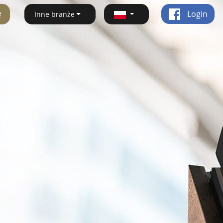
ę
Login
Inne branże