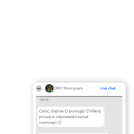
ORŁY Weterynarii
Live chat
06:09
Cześć, chętnie Ci pomogę! 🙂 Kliknij
proszę w odpowiedni temat
rozmowy! 🙂