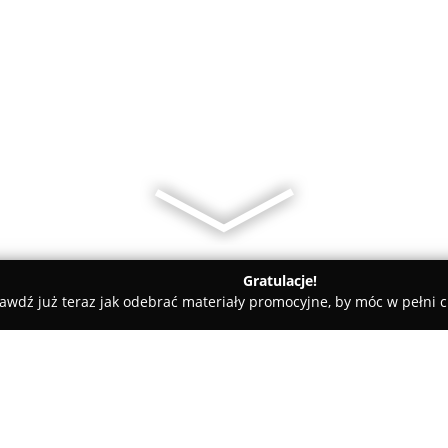
Gratulacje!
awdź już teraz jak odebrać materiały promocyjne, by móc w pełni c
odnia weterynaryjna, lek. wet. Rosolski Robert