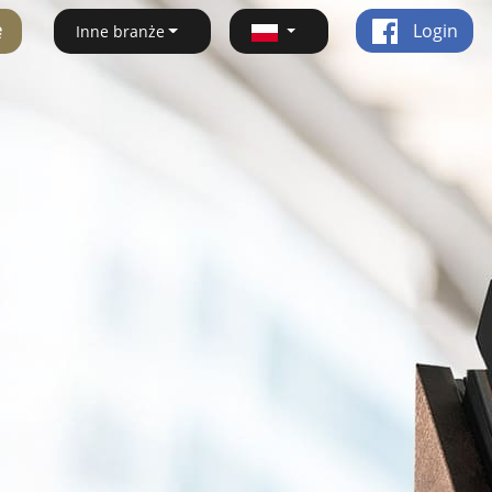
ę
Login
Inne branże