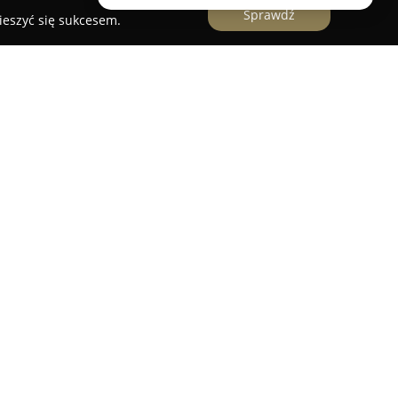
Sprawdź
ieszyć się sukcesem.
rovet
działa w Warszawie przy ulicy Bohaterów
iadczy usługi zdrowotne dla zwierząt domowych.
arzy weterynarii Bożenę i Tadeusza Stokłosów
urządzenia diagnostyczne, takie jak cyfrowe
 pozwala na dokładną diagnozę i właściwe
tykę, w tym szczepienia, odrobaczanie i ochronę
kę laboratoryjną, leczenie internistyczne oraz
czne – zarówno z obszaru chirurgii miękkiej, jak
Wśród wyróżników placówki znajduje się