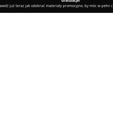
Gratulacje!
awdź już teraz jak odebrać materiały promocyjne, by móc w pełni c
rzychodnia Weterynaryjna Provet S.C.
.C.
O firmie:
Przychodnia Weterynaryjna P
Warszawy 15 i od 2000 roku św
Placówka prowadzona przez lek
wyposażona jest w nowoczesne 
Pokaż więcej >>
aparaty RTG, USG oraz EKG, co
planowanie leczenia.
Zakres usług obejmuje profilak
przeciwpasożytniczą, diagnosty
zaawansowane operacje chirurgi
i ortopedii czy stomatologii. 