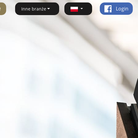
ę
Login
Inne branże