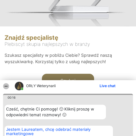
Znajdź specjalistę
Plebiscyt skupia najlepszych w branży
Szukasz specjalisty w pobliżu Ciebie? Sprawdź naszą
wyszukiwarkę. Korzystaj tylko z usług najlepszych!
Szukaj
ORŁY Weterynarii
Live chat
00:16
Cześć, chętnie Ci pomogę! 🙂 Kliknij proszę w
odpowiedni temat rozmowy! 🙂
Organizator plebiscytu
Plebiscyt
Kontakt
Jestem Laureatem, chcę odebrać materiały
Bright Side Solutions sp. z o.
Laureaci
Kontakt
marketingowe
o. sp. k.
Lista