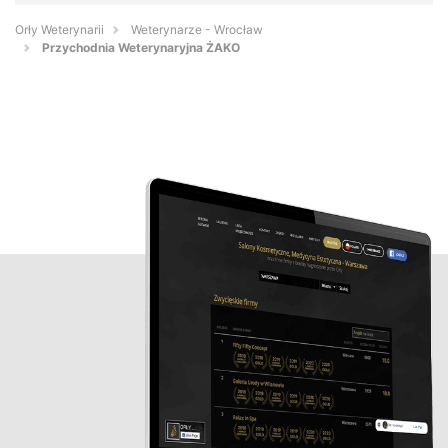
Orły Weterynarii
Weterynarze - Wrocław
Przychodnia Weterynaryjna ŻAKO