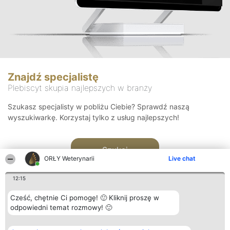
Znajdź specjalistę
Plebiscyt skupia najlepszych w branży
Szukasz specjalisty w pobliżu Ciebie? Sprawdź naszą
wyszukiwarkę. Korzystaj tylko z usług najlepszych!
Szukaj
ORŁY Weterynarii
Live chat
12:15
Cześć, chętnie Ci pomogę! 🙂 Kliknij proszę w
odpowiedni temat rozmowy! 🙂
Organizator plebiscytu
Plebiscyt
Kontakt