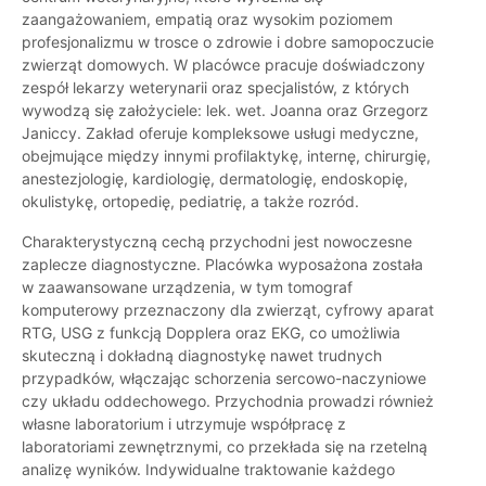
zaangażowaniem, empatią oraz wysokim poziomem
profesjonalizmu w trosce o zdrowie i dobre samopoczucie
zwierząt domowych. W placówce pracuje doświadczony
zespół lekarzy weterynarii oraz specjalistów, z których
wywodzą się założyciele: lek. wet. Joanna oraz Grzegorz
Janiccy. Zakład oferuje kompleksowe usługi medyczne,
obejmujące między innymi profilaktykę, internę, chirurgię,
anestezjologię, kardiologię, dermatologię, endoskopię,
okulistykę, ortopedię, pediatrię, a także rozród.
Charakterystyczną cechą przychodni jest nowoczesne
zaplecze diagnostyczne. Placówka wyposażona została
w zaawansowane urządzenia, w tym tomograf
komputerowy przeznaczony dla zwierząt, cyfrowy aparat
RTG, USG z funkcją Dopplera oraz EKG, co umożliwia
skuteczną i dokładną diagnostykę nawet trudnych
przypadków, włączając schorzenia sercowo-naczyniowe
czy układu oddechowego. Przychodnia prowadzi również
własne laboratorium i utrzymuje współpracę z
laboratoriami zewnętrznymi, co przekłada się na rzetelną
analizę wyników. Indywidualne traktowanie każdego