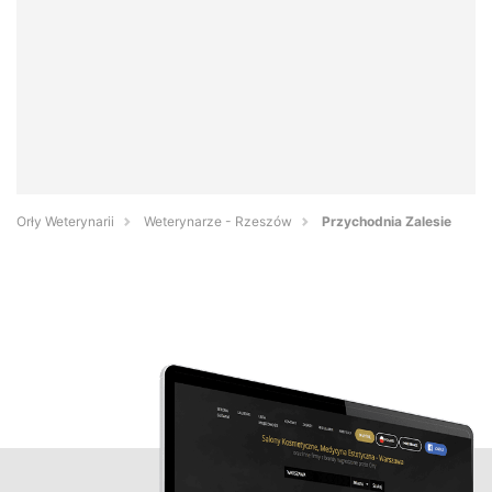
Orły Weterynarii
Weterynarze - Rzeszów
Przychodnia Zalesie