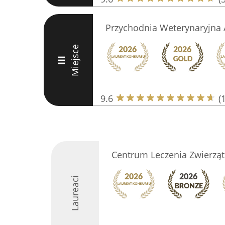
Przychodnia Weterynaryjna 
Miejsce
III
9.6
(
Centrum Leczenia Zwierząt
Laureaci