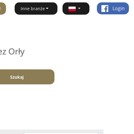
ę
Login
Inne branże
ez Orły
Szukaj