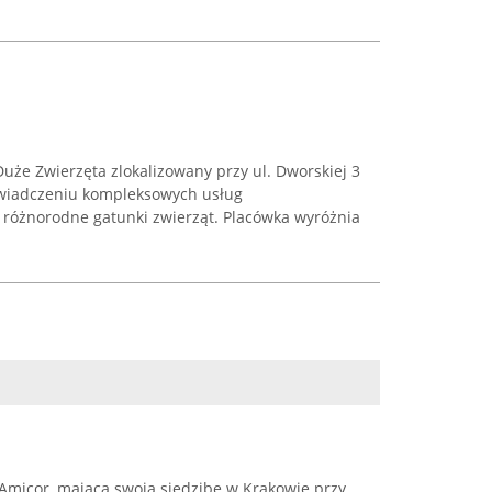
uże Zwierzęta zlokalizowany przy ul. Dworskiej 3
 świadczeniu kompleksowych usług
różnorodne gatunki zwierząt. Placówka wyróżnia
Amicor, mająca swoją siedzibę w Krakowie przy