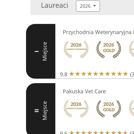
Laureaci
2026
Przychodnia Weterynaryjna
Miejsce
I
9.8
(
Pakuska Vet Care
Miejsce
II
9.6
(