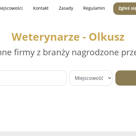
iejscowości
Kontakt
Zasady
Regulamin
Zgłoś si
Weterynarze - Olkusz
nne firmy z branży nagrodzone prz