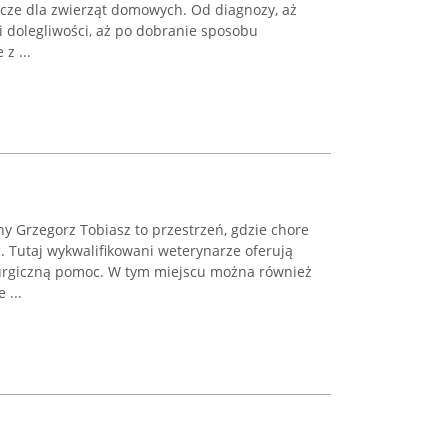
nicze dla zwierząt domowych. Od diagnozy, aż
i dolegliwości, aż po dobranie sposobu
z ...
y Grzegorz Tobiasz to przestrzeń, gdzie chore
 Tutaj wykwalifikowani weterynarze oferują
rurgiczną pomoc. W tym miejscu można również
 ...