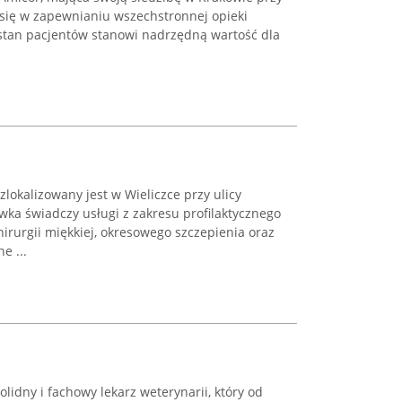
e się w zapewnianiu wszechstronnej opieki
stan pacjentów stanowi nadrzędną wartość dla
okalizowany jest w Wieliczce przy ulicy
wka świadczy usługi z zakresu profilaktycznego
irurgii miękkiej, okresowego szczepienia oraz
e ...
lidny i fachowy lekarz weterynarii, który od