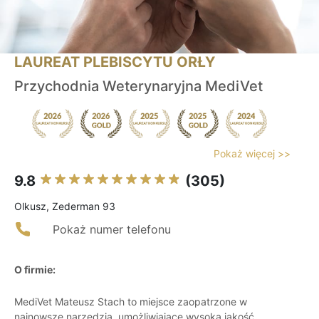
LAUREAT PLEBISCYTU ORŁY
Przychodnia Weterynaryjna MediVet
Pokaż więcej >>
9.8
(305)
Olkusz, Zederman 93
Pokaż numer telefonu
O firmie:
MediVet Mateusz Stach to miejsce zaopatrzone w
najnowsze narzędzia, umożliwiające wysoką jakość