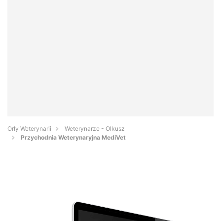
Orły Weterynarii
Weterynarze - Olkusz
Przychodnia Weterynaryjna MediVet