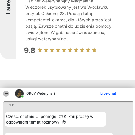
Laureaci
Gabinet weterynaryjny Magdalena
Wieczorek usytuowany jest we Włocławku
przy ul. Chłodnej 28. Pracują tutaj
kompetentni lekarze, dla których praca jest
pasją. Zawsze chętni do udzielenia pomocy
zwierzętom. W gabinecie świadczone są
usługi weterynaryjne ...
9.8
Inne firmy z województwa
ORŁY Weterynarii
Live chat
21:11
Organizator plebiscytu
Plebiscyt
Kontakt
Bright Side Solutions sp. z o.
Laureaci
Kontakt
Cześć, chętnie Ci pomogę! 🙂 Kliknij proszę w
o. sp. k.
Lista
odpowiedni temat rozmowy! 🙂
ul. Ruska 22
wszystkich
Wrocław 50-079
Laureatów
KRS 0000749100 | Regon
Zasady