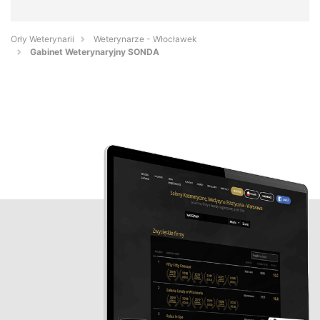
Orły Weterynarii
Weterynarze - Włocławek
Gabinet Weterynaryjny SONDA