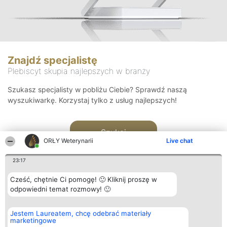
Znajdź specjalistę
Plebiscyt skupia najlepszych w branży
Szukasz specjalisty w pobliżu Ciebie? Sprawdź naszą
wyszukiwarkę. Korzystaj tylko z usług najlepszych!
Szukaj
ORŁY Weterynarii
Live chat
23:17
Cześć, chętnie Ci pomogę! 🙂 Kliknij proszę w
odpowiedni temat rozmowy! 🙂
Organizator plebiscytu
Plebiscyt
Kontakt
Jestem Laureatem, chcę odebrać materiały
Bright Side Solutions sp. z o.
Laureaci
Kontakt
marketingowe
o. sp. k.
Lista