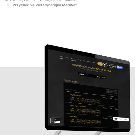
Przychodnia Weterynaryjna MediVet